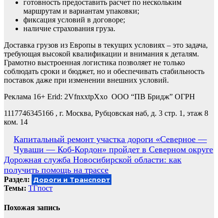
готовность предоставить расчет по нескольким
маршрутам и вариантам упаковки;
фиксация условий в договоре;
наличие страхования груза.
Доставка грузов из Европы в текущих условиях – это задача,
требующая высокой квалификации и внимания к деталям.
Грамотно выстроенная логистика позволяет не только
соблюдать сроки и бюджет, но и обеспечивать стабильность
поставок даже при изменении внешних условий.
Реклама 16+ Erid: 2VfnxxtpXxo ООО “ПВ Бридж” ОГРН
1117746345166 , г. Москва, Рубцовская наб, д. 3 стр. 1, этаж 8
ком. 14
Навигация
Капитальный ремонт участка дороги «Северное —
Чуваши — Коб-Кордон» пройдет в Северном округе
по
Дорожная служба Новосибирской области: как
записям
получить помощь на трассе
Раздел:
Дороги и Транспорт
Темы:
ТГпост
Похожая запись