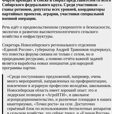
Форум проходит в Омске и собрал представителей со всего
Сибирского федерального круга. Среди участников —
главы регионов, депутаты всех уровней, координаторы
партийных проектов, аграрии, участники специальной
военной операции.
Речь идёт о продовольственном суверенитете и безопасности,
экологии и развитии высокотехнологичного сельского
хозяйства и инфраструктуры.
Секретарь Новосибирского регионального отделения
«Единой России», губернатор Андрей Травников подчеркнул,
что повестка форума связана не только с селом, но и
природными ресурсами, а помимо отчёта важной задачей
является выработка новых инициатив для народной
программы партии.
«Среди поступивших предложений, например, очень
много мероприятий, направленных на профориентацию,
вовлечение в аграрную профессию молодёжи, школьников.
Новосибирская область имеет хороший опыт: это и
лидерские позиции в «АгроНТИ», и школьное
агропредпринимательство, и различные площадки в наших
кванториумах, «Точки роста» на селе. Достаточно
серьёзный блок по использованию беспилотных аппаратов
в сельском хозяйстве, это сейчас тренд, и «Единая Россия»