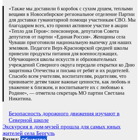
«Также мы доставили 6 коробок с сухим душем, теплыми
вещами в Новосибирское региональное отделение Партии
для доставки гуманитарной помощи участникам СВО. Мы
благодарим всех, кто принял активное участие в акции
«Тепло для Героя»: пенсионеров, депутатов Совета
депутатов от партии «Единая Россия». Женщины села
Чуваши приготовили национальную выпечку для наших
земляков. Педагоги Верх-Красноярской средней школы
привезли продукты питания для военнослужащих.
Обучающиеся школы искусств и образовательных
учреждений Северного округа передали открытки ко Дню
защитника Отечества и письма от ребят и их родителей.
Спасибо всем учителям, воспитателям, родителям, что
прививаете детям такие важные ценности, как любовь и
уважение к близким, и воспитываете их с любовью к
Родине», — отметила секретарь МО партии Светлана
Никитина.
Навигация
Безопасность дорожного движения изучают в
Северной школе
по
Экскурсия в дом-музей прошла для самых юных
записям
жителей села Бергуль
Раздел:
Общество