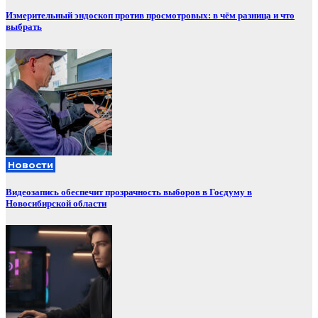
Измерительный эндоскоп против просмотровых: в чём разница и что
выбрать
Новости
Видеозапись обеспечит прозрачность выборов в Госдуму в
Новосибирской области