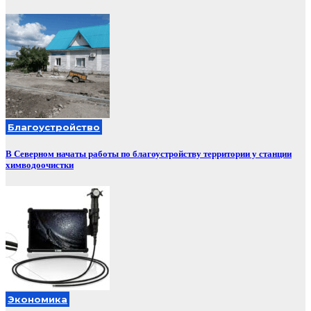
Благоустройство
В Северном начаты работы по благоустройству территории у станции
химводоочистки
Экономика