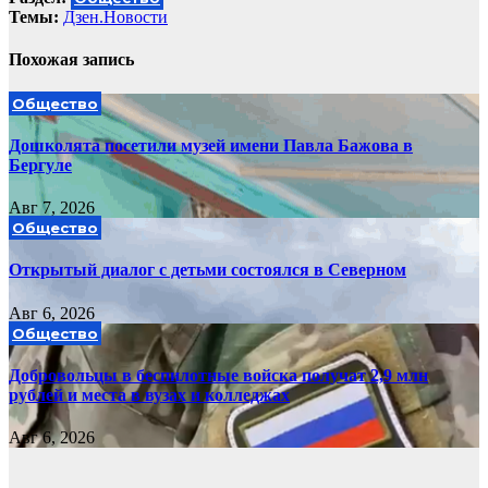
Темы:
Дзен.Новости
Похожая запись
Общество
Дошколята посетили музей имени Павла Бажова в
Бергуле
Авг 7, 2026
Общество
Открытый диалог с детьми состоялся в Северном
Авг 6, 2026
Общество
Добровольцы в беспилотные войска получат 2,9 млн
рублей и места в вузах и колледжах
Авг 6, 2026