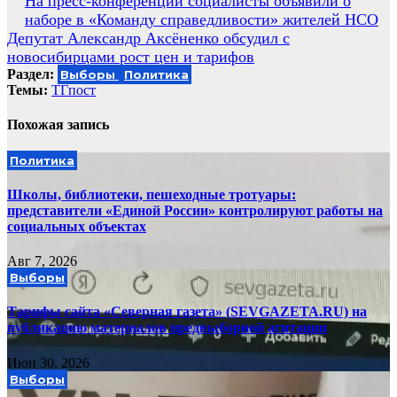
Навигация
На пресс-конференции социалисты объявили о
наборе в «Команду справедливости» жителей НСО
по
Депутат Александр Аксёненко обсудил с
записям
новосибирцами рост цен и тарифов
Раздел:
Выборы
Политика
Темы:
ТГпост
Похожая запись
Политика
Школы, библиотеки, пешеходные тротуары:
представители «Единой России» контролируют работы на
социальных объектах
Авг 7, 2026
Выборы
Тарифы сайта «Северная газета» (SEVGAZETA.RU) на
публикацию материалов предвыборной агитации
Июн 30, 2026
Выборы