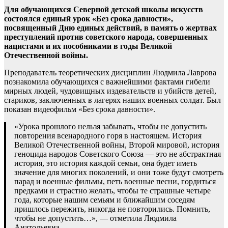
Для обучающихся Северной детской школы искусств
состоялся единый урок «Без срока давности»,
посвященный Дню единых действий, в память о жертвах
преступлений против советского народа, совершенных
нацистами и их пособниками в годы Великой
Отечественной войны.
Преподаватель теоретических дисциплин Людмила Лаврова
познакомила обучающихся с важнейшими фактами гибели
мирных людей, чудовищных издевательств и убийств детей,
стариков, заключенных в лагерях наших военных солдат. Был
показан видеофильм «Без срока давности».
«Урока прошлого нельзя забывать, чтобы не допустить
повторения всенародного горя в настоящем. История
Великой Отечественной войны, Второй мировой, история
геноцида народов Советского Союза — это не абстрактная
история, это история каждой семьи, она будет иметь
значение для многих поколений, и они тоже будут смотреть
парад и военные фильмы, петь военные песни, гордиться
предками и страстно желать, чтобы те страшные четыре
года, которые нашим семьям и ближайшим соседям
пришлось пережить, никогда не повторились. Помнить,
чтобы не допустить…», — отметила Людмила
Анатольевна.