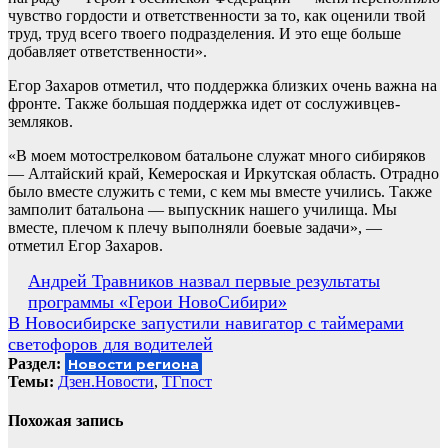
чувство гордости и ответственности за то, как оценили твой
труд, труд всего твоего подразделения. И это еще больше
добавляет ответственности».
Егор Захаров отметил, что поддержка близких очень важна на
фронте. Также большая поддержка идет от сослуживцев-
земляков.
«В моем мотострелковом батальоне служат много сибиряков
— Алтайский край, Кемероская и Иркутская область. Отрадно
было вместе служить с теми, с кем мы вместе учились. Также
замполит батальона — выпускник нашего училища. Мы
вместе, плечом к плечу выполняли боевые задачи», —
отметил Егор Захаров.
Навигация
Андрей Травников назвал первые результаты
программы «Герои НовоСибири»
по
В Новосибирске запустили навигатор с таймерами
записям
светофоров для водителей
Раздел:
Новости региона
Темы:
Дзен.Новости
,
ТГпост
Похожая запись