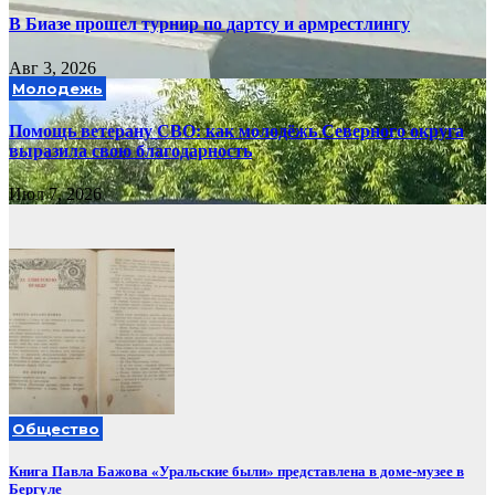
В Биазе прошел турнир по дартсу и армрестлингу
Авг 3, 2026
Молодежь
Помощь ветерану СВО: как молодёжь Северного округа
выразила свою благодарность
Июл 7, 2026
Общество
Книга Павла Бажова «Уральские были» представлена в доме-музее в
Бергуле