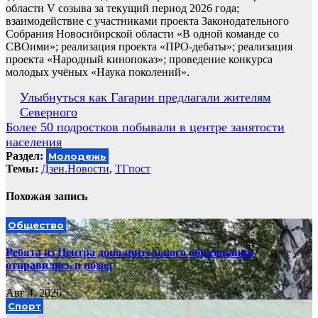
области V созыва за текущий период 2026 года;
взаимодействие с участниками проекта Законодательного
Собрания Новосибирской области «В одной команде со
СВОими»; реализация проекта «ПРО-дебаты»; реализация
проекта «Народный кинопоказ»; проведение конкурса
молодых учёных «Наука поколений».
Навигация
Улыбнуться как Гагарин предлагали жителям
Северного
по
Более 50 подростков побывали в центре занятости
записям
населения
Раздел:
Молодежь
Темы:
Дзен.Новости
,
ТГпост
Похожая запись
Общество
Ребята из Центра дополнительного образования
отправились в поход
Авг 4, 2026
Спорт