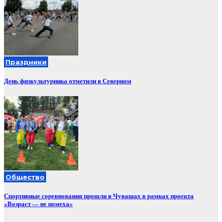
Праздники
День физкультурника отметили в Северном
Общество
Спортивные соревнования прошли в Чувашах в рамках проекта
«Возраст — не помеха»