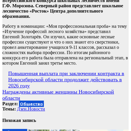
Всероссийского конкурса школьных лесничеств имени
Г.Ф. Морозова. Северный район представляет школьное
лесничество «Росток» Центра дополнительного
образования.
Работу в номинации: «Моя профессиональная проба» на тему
«Изучение профессий лесного хозяйства» представил
Евгений Золотарёв. Он изучил, какие основные лесные
профессии существуют и что о них знают его сверстники,
провел анкетирование учащихся 9-11 классов, рассказал о
сложностях выбора профессии. По итогам районного
конкурса его работа была отправлена на региональный этап, в
котором Евгений занял третье место.
Навигация
Повышенная выплата при заключении контракта в
Новосибирской области продолжит действовать в
по
2026 году
записям
Награждены активные женщины Новосибирской
области
Раздел:
Общество
Темы:
Дзен.Новости
Похожая запись