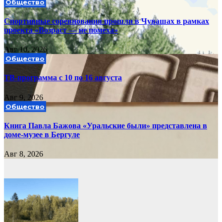
Общество
Спортивные соревнования прошли в Чувашах в рамках
проекта «Возраст — не помеха»
Авг 10, 2026
Общество
ТВ-программа с 10 по 16 августа
Авг 9, 2026
Общество
Книга Павла Бажова «Уральские были» представлена в
доме-музее в Бергуле
Авг 8, 2026