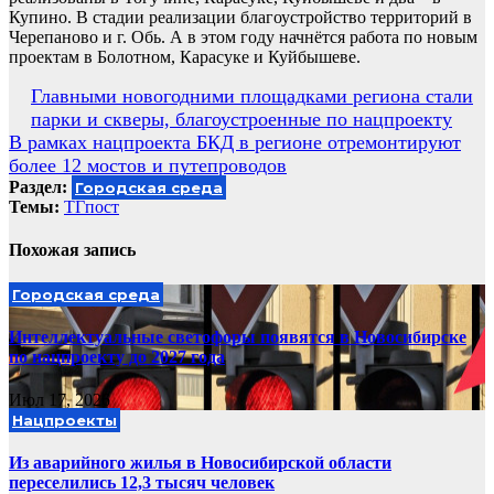
Купино. В стадии реализации благоустройство территорий в
Черепаново и г. Обь. А в этом году начнётся работа по новым
проектам в Болотном, Карасуке и Куйбышеве.
Навигация
Главными новогодними площадками региона стали
парки и скверы, благоустроенные по нацпроекту
по
В рамках нацпроекта БКД в регионе отремонтируют
записям
более 12 мостов и путепроводов
Раздел:
Городская среда
Темы:
ТГпост
Похожая запись
Городская среда
Интеллектуальные светофоры появятся в Новосибирске
по нацпроекту до 2027 года
Июл 17, 2026
Нацпроекты
Из аварийного жилья в Новосибирской области
переселились 12,3 тысяч человек