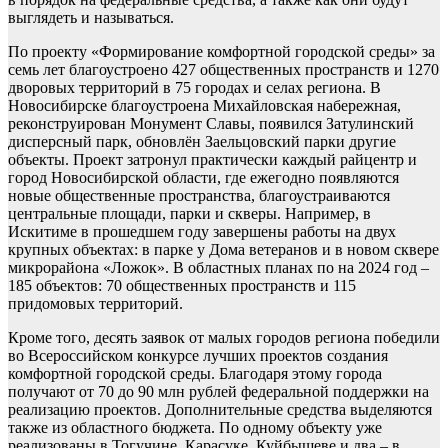
выглядеть и называться.
По проекту «Формирование комфортной городской среды» за
семь лет благоустроено 427 общественных пространств и 1270
дворовых территорий в 75 городах и селах региона. В
Новосибирске благоустроена Михайловская набережная,
реконструирован Монумент Славы, появился Затулинский
дисперсный парк, обновлён Заельцовский парки другие
объекты. Проект затронул практически каждый райцентр и
город Новосибирской области, где ежегодно появляются
новые общественные пространства, благоустраиваются
центральные площади, парки и скверы. Например, в
Искитиме в прошедшем году завершены работы на двух
крупных объектах: в парке у Дома ветеранов и в новом сквере
микрорайона «Ложок». В областных планах по на 2024 год –
185 объектов: 70 общественных пространств и 115
придомовых территорий.
Кроме того, десять заявок от малых городов региона победили
во Всероссийском конкурсе лучших проектов создания
комфортной городской среды. Благодаря этому города
получают от 70 до 90 млн рублей федеральной поддержки на
реализацию проектов. Дополнительные средства выделяются
также из областного бюджета. По одному объекту уже
реализованы в Тогучине, Карасуке, Куйбышеве и два – в