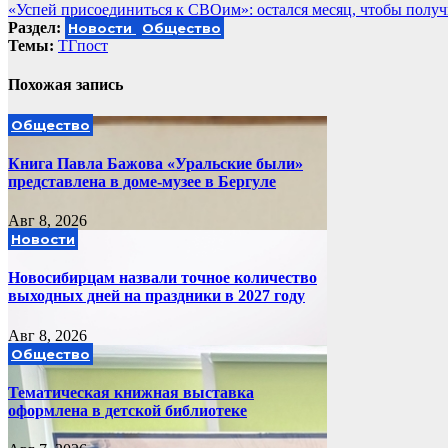
«Успей присоединиться к СВОим»: остался месяц, чтобы полу
по
Раздел:
Новости
Общество
записям
Темы:
ТГпост
Похожая запись
Общество
Книга Павла Бажова «Уральские были»
представлена в доме-музее в Бергуле
Авг 8, 2026
Новости
Новосибирцам назвали точное количество
выходных дней на праздники в 2027 году
Авг 8, 2026
Общество
Тематическая книжная выставка
оформлена в детской библиотеке