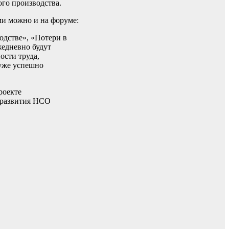
ого производства.
ми можно и на форуме:
одстве», «Потери в
жедневно будут
ости труда,
 уже успешно
роекте
я развития НСО