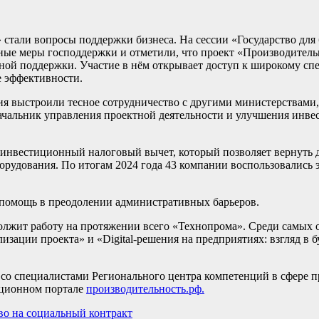
стали вопросы поддержки бизнеса. На сессии «Государство дл
ные меры господдержки и отметили, что проект «Производитель
нной поддержки. Участие в нём открывает доступ к широкому сп
е эффективности.
я выстроили тесное сотрудничество с другими министерствами,
ачальник управления проектной деятельности и улучшения инве
инвестиционный налоговый вычет, который позволяет вернуть д
орудования. По итогам 2024 года 43 компании воспользовались 
помощь в преодолении административных барьеров.
лжит работу на протяжении всего «Технопрома». Среди самых
изации проекта» и «Digital-решения на предприятиях: взгляд в 
 со специалистами Регионального центра компетенций в сфере 
мационном портале
производительность.рф.
во на социальный контракт