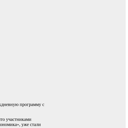
хдневную программу с
что участниками
кономика», уже стали