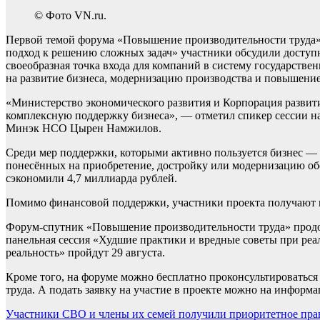
© Фото VN.ru.
Первой темой форума «Повышение производительности труда» 
подход к решению сложных задач» участники обсудили доступ
своеобразная точка входа для компаний в систему государстве
на развитие бизнеса, модернизацию производства и повышени
«Министерство экономического развития и Корпорация развити
комплексную поддержку бизнеса», — отметил спикер сессии н
Минэк НСО Цырен Намжилов.
Среди мер поддержки, которыми активно пользуется бизнес — 
понесённых на приобретение, достройку или модернизацию об
сэкономили 4,7 миллиарда рублей.
Помимо финансовой поддержки, участники проекта получают 
Форум-спутник «Повышение производительности труда» продо
панельная сессия «Худшие практики и вредные советы при реал
реальность» пройдут 29 августа.
Кроме того, на форуме можно бесплатно проконсультироваться
труда. А подать заявку на участие в проекте можно на инфор
Навигация
Участники СВО и члены их семей получили приоритетное пра