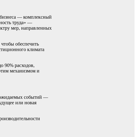
я бизнеса — комплексный
ность труда» —
ектру мер, направленных
 чтобы обеспечить
стиционного климата
о 90% расходов,
этим механизмом и
 ожидаемых событий —
будущее или новая
производительности