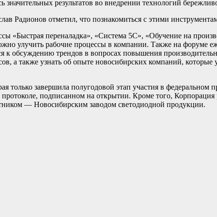
сь значительных результатов во внедрении технологий бережлив
лав Радионов отметил, что познакомиться с этими инструмента
сы «Быстрая переналадка», «Система 5С», «Обучение на произв
можно улучить рабочие процессы в компании. Также на форуме е
ся к обсуждению трендов в вопросах повышения производительн
в, а также узнать об опыте новосибирских компаний, которые
я только завершила полугодовой этап участия в федеральном п
в протоколе, подписанном на открытии. Кроме того, Корпораци
стником — Новосибирским заводом светодиодной продукции.