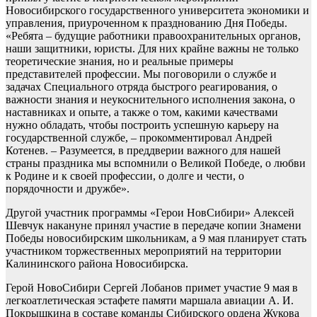
Новосибирского государственного университета экономики и
управления, приуроченном к празднованию Дня Победы.
«Ребята – будущие работники правоохранительных органов,
наши защитники, юристы. Для них крайне важны не только
теоретические знания, но и реальные примеры
представителей профессии. Мы поговорили о службе и
задачах Специального отряда быстрого реагирования, о
важности знания и неукоснительного исполнения закона, о
наставниках и опыте, а также о том, какими качествами
нужно обладать, чтобы построить успешную карьеру на
государственной службе, – прокомментировал Андрей
Котенев. – Разумеется, в преддверии важного для нашей
страны праздника мы вспомнили о Великой Победе, о любви
к Родине и к своей профессии, о долге и чести, о
порядочности и дружбе».
Другой участник программы «Герои НовСибири» Алексей
Шевчук накануне принял участие в передаче копии Знамени
Победы новосибирским школьникам, а 9 мая планирует стать
участником торжественных мероприятий на территории
Калининского района Новосибирска.
Герой НовоСибири Сергей Лобанов примет участие 9 мая в
легкоатлетическая эстафете памяти маршала авиации А. И.
Покрышкина в составе команды Сибирского ордена Жукова