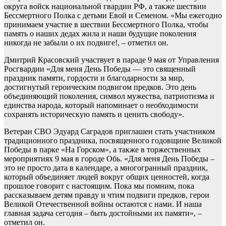
округа войск национальной гвардии РФ, а также шествии
Бессмертного Полка с детьми Евой и Семеном. «Мы ежегодно
принимаем участие в шествии Бессмертного Полка, чтобы
память о наших дедах жила и наши будущие поколения
никогда не забыли о их подвиге!, – отметил он.
Дмитрий Красовский участвует в параде 9 мая от Управления
Росгвардии «Для меня День Победы — это священный
праздник памяти, гордости и благодарности за мир,
достигнутый героическим подвигом предков. Это день
объединяющий поколения, символ мужества, патриотизма и
единства народа, который напоминает о необходимости
сохранять историческую память и ценить свободу».
Ветеран СВО Эдуард Саградов приглашен стать участником
традиционного праздника, посвященного годовщине Великой
Победы в парке «На Горском», а также в торжественных
мероприятиях 9 мая в городе Обь. «Для меня День Победы –
это не просто дата в календаре, а многогранный праздник,
который объединяет людей вокруг общих ценностей, когда
прошлое говорит с настоящим. Пока мы помним, пока
рассказываем детям правду и чтим подвиги предков, герои
Великой Отечественной войны остаются с нами. И наша
главная задача сегодня – быть достойными их памяти», –
отметил он.