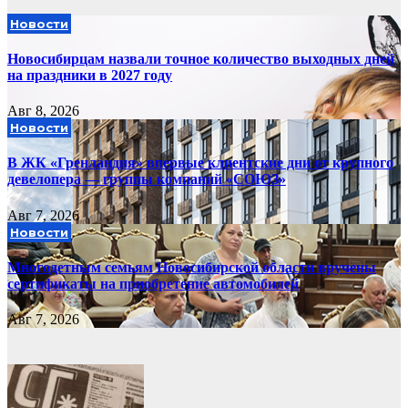
Новости
Новосибирцам назвали точное количество выходных дней
на праздники в 2027 году
Авг 8, 2026
Новости
В ЖК «Гренландия» впервые клиентские дни от крупного
девелопера — группы компаний «СОЮЗ»
Авг 7, 2026
Новости
Многодетным семьям Новосибирской области вручены
сертификаты на приобретение автомобилей
Авг 7, 2026