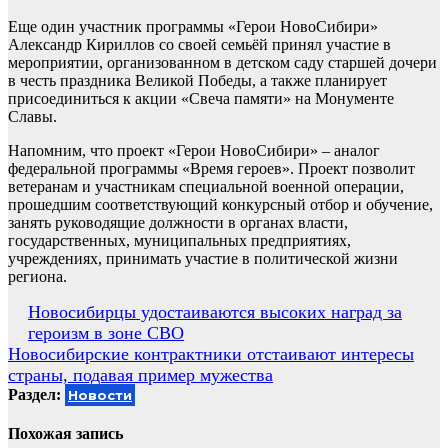
Еще один участник программы «Герои НовоСибири»
Александр Кириллов со своей семьёй принял участие в
мероприятии, организованном в детском саду старшей дочери
в честь праздника Великой Победы, а также планирует
присоединиться к акции «Свеча памяти» на Монументе
Славы.
Напомним, что проект «Герои НовоСибири» – аналог
федеральной программы «Время героев». Проект позволит
ветеранам и участникам специальной военной операции,
прошедшим соответствующий конкурсный отбор и обучение,
занять руководящие должности в органах власти,
государственных, муниципальных предприятиях,
учреждениях, принимать участие в политической жизни
региона.
Навигация
Новосибирцы удостаиваются высоких наград за
героизм в зоне СВО
по
Новосибирские контрактники отстаивают интересы
записям
страны, подавая пример мужества
Раздел:
Новости
Похожая запись