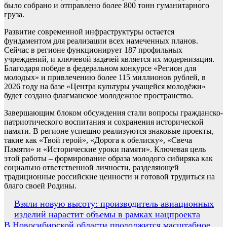
было собрано и отправлено более 800 тонн гуманитарного
груза.
Развитие современной инфраструктуры остается
фундаментом для реализации всех намеченных планов.
Сейчас в регионе функционирует 187 профильных
учреждений, и ключевой задачей является их модернизация.
Благодаря победе в федеральном конкурсе «Регион для
молодых» и привлечению более 115 миллионов рублей, в
2026 году на базе «Центра культуры учащейся молодёжи»
будет создано флагманское молодежное пространство.
Завершающим блоком обсуждения стали вопросы гражданско-
патриотического воспитания и сохранения исторической
памяти. В регионе успешно реализуются знаковые проекты,
такие как «Твой герой», «Дорога к обелиску», «Свеча
Памяти» и «Исторические уроки памяти». Ключевая цель
этой работы – формирование образа молодого сибиряка как
социально ответственной личности, разделяющей
традиционные российские ценности и готовой трудиться на
благо своей Родины.
Навигация
Взяли новую высоту: производитель авиационных
изделий нарастит объемы в рамках нацпроекта
по
В Новосибирской области продолжится масштабное