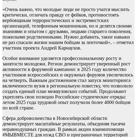
«Очень важно, что молодые люди не просто учатся мыслить
критически, отличать правду от фейков, противостоять
вербовщикам террористических и экстремистских
организаций, телефонным мошенникам, но и делятся своими
знаниями и опытом с друзьями, людьми старшего поколения,
пожилыми родственниками. Нужно добавить, такие навыки
не раз спасали жизни нашим бойцам за ленточкой», – отметил
участник проекта Андрей Карнаухов.
Особое внимание уделяется профессиональному росту и
занятости молодежи. Регион демонстрирует уверенный рост
активности в форумной кампании: в 2025 году количество
участников всероссийских и окружных форумов увеличилось
на четверть. Важным достижением стал запуск мониторинга
включенности вузов в региональную повестку, что позволило
создать единый план межвузовских событий. Продолжают
укреплять свои позиции Российские студенческие отряды:
летом 2025 года трудовой опыт получили более 4000 бойцов
по всей стране.
Сфера добровольчества в Новосибирской области
демонстрирует масштабные результаты, объединяя тысячи
неравнодушных граждан. В рамках акции взаимопомощи
#МЫВМЕСТЕ для нужд СВО и приграничных территорий