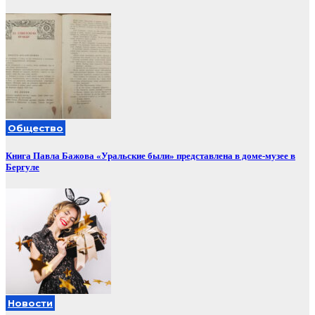
Общество
Книга Павла Бажова «Уральские были» представлена в доме-музее в
Бергуле
Новости