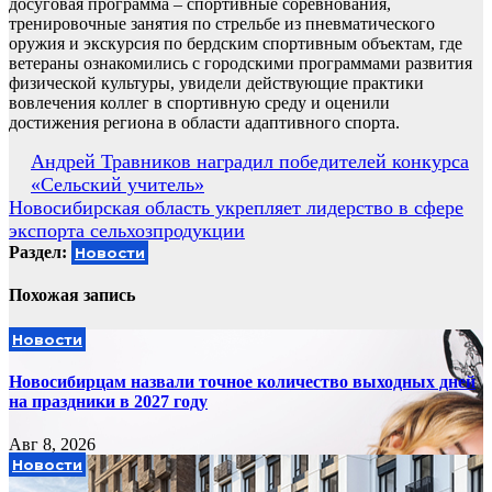
досуговая программа – спортивные соревнования,
тренировочные занятия по стрельбе из пневматического
оружия и экскурсия по бердским спортивным объектам, где
ветераны ознакомились с городскими программами развития
физической культуры, увидели действующие практики
вовлечения коллег в спортивную среду и оценили
достижения региона в области адаптивного спорта.
Навигация
Андрей Травников наградил победителей конкурса
«Сельский учитель»
по
Новосибирская область укрепляет лидерство в сфере
записям
экспорта сельхозпродукции
Раздел:
Новости
Похожая запись
Новости
Новосибирцам назвали точное количество выходных дней
на праздники в 2027 году
Авг 8, 2026
Новости