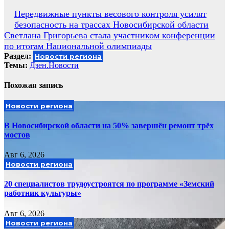
Навигация
Передвижные пункты весового контроля усилят
безопасность на трассах Новосибирской области
по
Светлана Григорьева стала участником конференции
записям
по итогам Национальной олимпиады
Раздел:
Новости региона
Темы:
Дзен.Новости
Похожая запись
Новости региона
В Новосибирской области на 50% завершён ремонт трёх
мостов
Авг 6, 2026
Новости региона
20 специалистов трудоустроятся по программе «Земский
работник культуры»
Авг 6, 2026
Новости региона