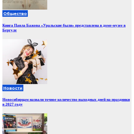
Общество
Книга Павла Бажова «Уральские были» представлена в доме-музее в
Бергуле
Новости
Новосибирцам назвали точное количество выходных дней на праздники
в 2027 году