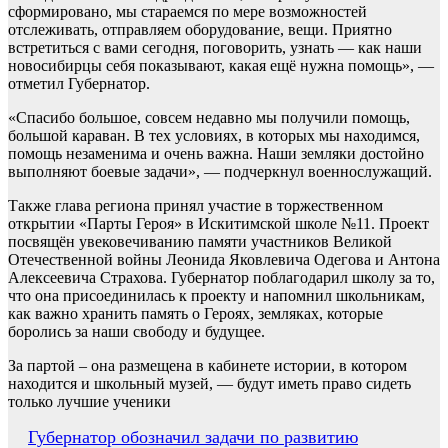
сформировано, мы стараемся по мере возможностей
отслеживать, отправляем оборудование, вещи. Приятно
встретиться с вами сегодня, поговорить, узнать — как наши
новосибирцы себя показывают, какая ещё нужна помощь», —
отметил Губернатор.
«Спасибо большое, совсем недавно мы получили помощь,
большой караван. В тех условиях, в которых мы находимся,
помощь незаменима и очень важна. Наши земляки достойно
выполняют боевые задачи», — подчеркнул военнослужащий.
Также глава региона принял участие в торжественном
открытии «Парты Героя» в Искитимской школе №11. Проект
посвящён увековечиванию памяти участников Великой
Отечественной войны Леонида Яковлевича Одегова и Антона
Алексеевича Страхова. Губернатор поблагодарил школу за то,
что она присоединилась к проекту и напомнил школьникам,
как важно хранить память о Героях, земляках, которые
боролись за наши свободу и будущее.
За партой – она размещена в кабинете истории, в котором
находится и школьный музей, — будут иметь право сидеть
только лучшие ученики
Навигация
Губернатор обозначил задачи по развитию