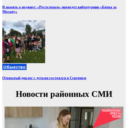
В память о подвиге: «Ростелеком» проведет кибертурнир «Битва за
Москву»
Общество
Открытый диалог с детьми состоялся в Северном