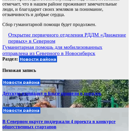
отмечает, что в нашем районе проживают замечательные
люди, и благодарит своих земляков за понимание,
отзывчивость и добрые сердца.
Сбор гуманитарной помощи будет продолжен.
Навигация
Открытие первичного отделения РДДМ «Движение
первых» в Северном
по
Гуманитарная помощь для мобилизованных
записям
отправлена из Северного в Новосибирск
Раздел:
Новости района
Похожая запись
Новости района
Детскую площадку в Биазе привели в порядок
Авг 5, 2026
Новости района
В Северном округе поддержали 4 проекта в конкурсе
общественных стартапов