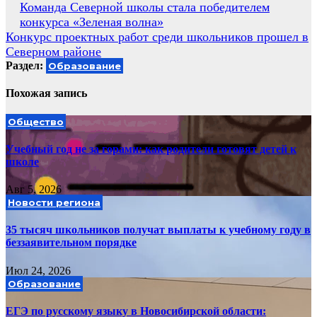
Навигация
Команда Северной школы стала победителем
конкурса «Зеленая волна»
по
Конкурс проектных работ среди школьников прошел в
записям
Северном районе
Раздел:
Образование
Похожая запись
Общество
Учебный год не за горами: как родители готовят детей к
школе
Авг 5, 2026
Новости региона
35 тысяч школьников получат выплаты к учебному году в
беззаявительном порядке
Июл 24, 2026
Образование
ЕГЭ по русскому языку в Новосибирской области: