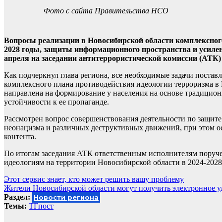
Фото с сайта Правительства НСО
Вопросы реализации в Новосибирской области комплексного
2028 годы, защиты информационного пространства и усиле
апреля на заседании антитеррористической комиссии (АТК)
Как подчеркнул глава региона, все необходимые задачи поста
комплексного плана противодействия идеологии терроризма в 
направлена на формирование у населения на основе традицио
устойчивости к ее пропаганде.
Рассмотрен вопрос совершенствования деятельности по защите
неонацизма и различных деструктивных движений, при этом о
контента.
По итогам заседания АТК ответственным исполнителям поруч
идеологиям на территории Новосибирской области в 2024-2028
Навигация
Этот сервис знает, кто может решить вашу проблему
Жители Новосибирской области могут получить электронное у
по
Раздел:
Новости региона
записям
Темы:
ТГпост