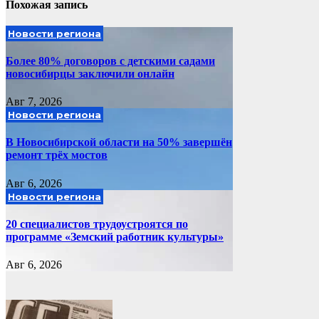
Похожая запись
Новости региона
Более 80% договоров с детскими садами
новосибирцы заключили онлайн
Авг 7, 2026
Новости региона
В Новосибирской области на 50% завершён
ремонт трёх мостов
Авг 6, 2026
Новости региона
20 специалистов трудоустроятся по
программе «Земский работник культуры»
Авг 6, 2026