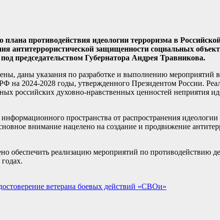
 плана противодействия идеологии терроризма в Российской
ния антитеррористической защищенности социальных объект
 под председательством Губернатора Андрея Травникова.
влены, даны указания по разработке и выполнению мероприятий 
РФ на 2024-2028 годы, утвержденного Президентом России. Реа
нных российских духовно-нравственных ценностей неприятия ид
 информационного пространства от распространения идеологии 
сновное внимание нацелено на создание и продвижение антитер
ено обеспечить реализацию мероприятий по противодействию д
 годах.
достоверение ветерана боевых действий «СВОи»