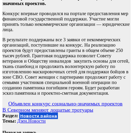
значимых проектов.
Конкурс впервые проводился на портале предоставления мер
финансовой государственной поддержки. Участие могли
принять только некоммерческие организации — юридические
лица.
В результате поддержаны все 3 заявки от некоммерческих
организаций, поступившие на конкурс. На реализацию
проектов будут предоставлены гранты в общем объеме 250
тысяч рублей. Грантовая поддержка позволит Совету
ветеранов и Обществу инвалидов закупить основы для сетей,
ткань спанбонд и продолжить волонтерскую работу по
изготовлению маскировочных сетей для поддержки бойцов в
зоне СВО. Совет женщин с партнерами продолжит работу с
семьями участников специальной военной операции по
созданию памятника погибшим героям. Будет разработан
эскиз памятника и проектно-сметная документация.
Навигация
Объявлен конкурс социально-значимых проектов
В Северном меняют дощатые тротуары
по
Раздел:
Новости района
записям
Темы:
Дзен.Новости
Похожая запись