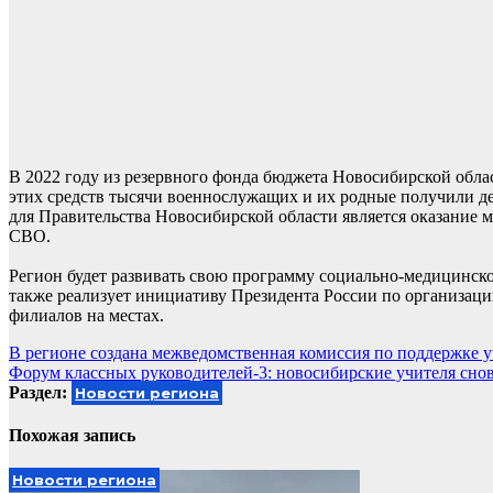
В 2022 году из резервного фонда бюджета Новосибирской обла
этих средств тысячи военнослужащих и их родные получили д
для Правительства Новосибирской области является оказани
СВО.
Регион будет развивать свою программу социально-медицинской
также реализует инициативу Президента России по организаци
филиалов на местах.
Навигация
В регионе создана межведомственная комиссия по поддержке 
Форум классных руководителей-3: новосибирские учителя снов
по
Раздел:
Новости региона
записям
Похожая запись
Новости региона