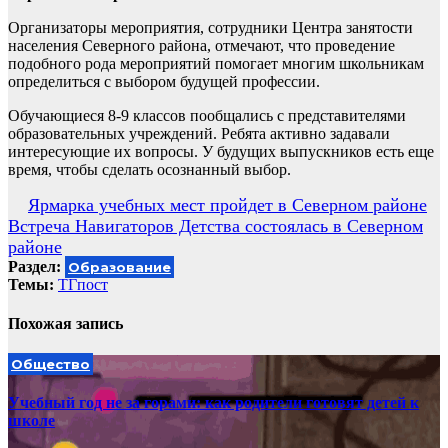
Организаторы мероприятия, сотрудники Центра занятости
населения Северного района, отмечают, что проведение
подобного рода мероприятий помогает многим школьникам
определиться с выбором будущей профессии.
Обучающиеся 8-9 классов пообщались с представителями
образовательных учреждений. Ребята активно задавали
интересующие их вопросы. У будущих выпускников есть еще
время, чтобы сделать осознанный выбор.
Навигация
Ярмарка учебных мест пройдет в Северном районе
Встреча Навигаторов Детства состоялась в Северном
по
районе
записям
Раздел:
Образование
Темы:
ТГпост
Похожая запись
Общество
Учебный год не за горами: как родители готовят детей к
школе