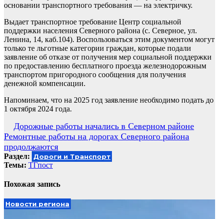
основании транспортного требования — на электричку.
Выдает транспортное требование Центр социальной
поддержки населения Северного района (с. Северное, ул.
Ленина, 14, каб.104)
. Воспользоваться этим документом могут
только те льготные категории граждан, которые подали
заявление об отказе от получения мер социальной поддержки
по предоставлению бесплатного проезда железнодорожным
транспортом пригородного сообщения для получения
денежной компенсации.
Напоминаем, что на 2025 год заявление необходимо подать до
1 октября 2024 года.
Навигация
Дорожные работы начались в Северном районе
Ремонтные работы на дорогах Северного района
по
продолжаются
записям
Раздел:
Дороги и Транспорт
Темы:
ТГпост
Похожая запись
Новости региона