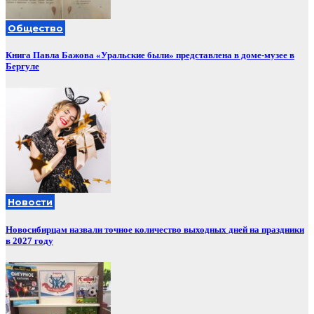
Общество
Книга Павла Бажова «Уральские были» представлена в доме-музее в
Бергуле
Новости
Новосибирцам назвали точное количество выходных дней на праздники
в 2027 году