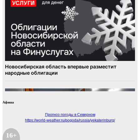
Афиша
Прогноз погоды в Северном
https://world-weather.ru/pogoda/russia/yekaterinburg/
16+