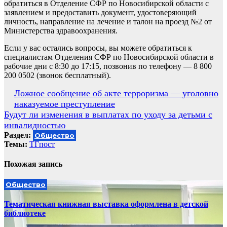
обратиться в Отделение СФР по Новосибирской области с
заявлением и предоставить документ, удостоверяющий
личность, направление на лечение и талон на проезд №2 от
Министерства здравоохранения.
Если у вас остались вопросы, вы можете обратиться к
специалистам Отделения СФР по Новосибирской области в
рабочие дни c 8:30 до 17:15, позвонив по телефону — 8 800
200 0502 (звонок бесплатный).
Навигация
Ложное сообщение об акте терроризма — уголовно
наказуемое преступление
по
Будут ли изменения в выплатах по уходу за детьми с
записям
инвалидностью
Раздел:
Общество
Темы:
ТГпост
Похожая запись
Общество
Тематическая книжная выставка оформлена в детской
библиотеке