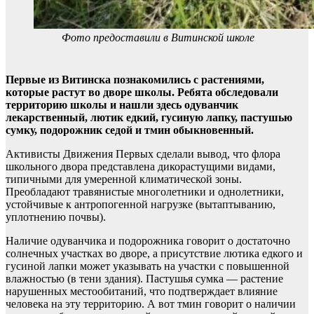
Фото предоставили в Витинской школе
Первые из Витинска познакомились с растениями,
которые растут во дворе школы. Ребята обследовали
территорию школы и нашли здесь одуванчик
лекарственный, лютик едкий, гусиную лапку, пастушью
сумку, подорожник седой и тмин обыкновенный.
Активисты Движения Первых сделали вывод, что флора
школьного двора представлена дикорастущими видами,
типичными для умеренной климатической зоны.
Преобладают травянистые многолетники и однолетники,
устойчивые к антропогенной нагрузке (вытаптыванию,
уплотнению почвы).
Наличие одуванчика и подорожника говорит о достаточно
солнечных участках во дворе, а присутствие лютика едкого и
гусиной лапки может указывать на участки с повышенной
влажностью (в тени здания). Пастушья сумка — растение
нарушенных местообитаний, что подтверждает влияние
человека на эту территорию. А вот тмин говорит о наличии