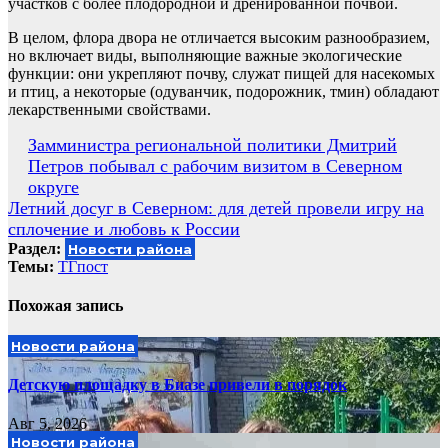
участков с более плодородной и дренированной почвой.
В целом, флора двора не отличается высоким разнообразием,
но включает виды, выполняющие важные экологические
функции: они укрепляют почву, служат пищей для насекомых
и птиц, а некоторые (одуванчик, подорожник, тмин) обладают
лекарственными свойствами.
Навигация
Замминистра региональной политики Дмитрий
Петров побывал с рабочим визитом в Северном
по
округе
записям
Летний досуг в Северном: для детей провели игру на
сплочение и любовь к России
Раздел:
Новости района
Темы:
ТГпост
Похожая запись
Новости района
Детскую площадку в Биазе привели в порядок
Авг 5, 2026
Новости района