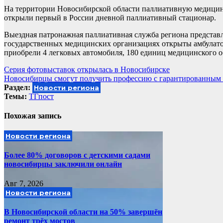
На территории Новосибирской области паллиативную медицинс
открыли первый в России дневной паллиативный стационар.
Выездная патронажная паллиативная служба региона представл
государственных медицинских организациях открыты амбулат
приобрели 4 легковых автомобиля, 180 единиц медицинского об
Навигация
Серия фотовыставок открылась в Новосибирске
Новосибирцы смогут получить профессию с гарантированным 
по
Раздел:
Новости региона
записям
Темы:
ТГпост
Похожая запись
Новости региона
Более 80% договоров с детскими садами
новосибирцы заключили онлайн
Авг 7, 2026
Новости региона
В Новосибирской области на 50% завершён
ремонт трёх мостов