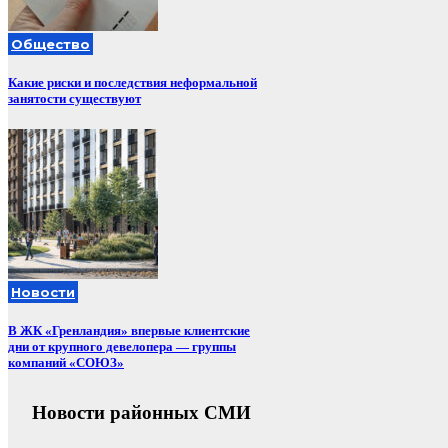
Общество
Какие риски и последствия неформальной
занятости существуют
Новости
В ЖК «Гренландия» впервые клиентские
дни от крупного девелопера — группы
компаний «СОЮЗ»