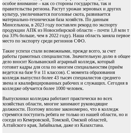
особое внимание – как со стороны государства, так и
правительства региона. Растут урожаи зерновых и других
культур, увеличивается поголовье скота, развивается
материально-техническая база хозяйств. По данным
Минсельхоза, в 2023 году поставлен рекорд по экспорту
продукции АПК из Новосибирской области – почти 1,8 млн т
(на 33% больше, чем в 2022 году). Наша область заняла первое
место по экспорту среди регионов СФО.
Такие успехи стали возможными, прежде всего, за счет
работы грамотных специалистов. Значительную долю в общее
дело вносит Колыванский аграрный колледж, который
готовит кадры для села по многим специальностям (приём
ведется на базе 9 и 11 классов). С момента образования
колледж выпустил более 43 тысяч специалистов среднего
звена и квалифицированных рабочих и служащих. Сегодня в
колледже обучается более 1000 человек.
Выпускники колледжа работают практически во всех
хозяйствах области, многие занимают руководящие
должности. Поэтому вполне закономерно, что в колледж
стремятся поступить ребята не только из нашей области, но и
соседи из Кемеровской, Томской, Омской областей,
Алтайского края, Забайкалья, даже из Казахстана.