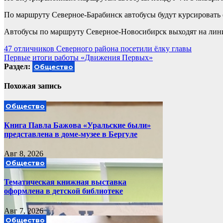
По маршруту Северное-Барабинск автобусы будут курсировать 
Автобусы по маршруту Северное-Новосибирск выходят на линию
Навигация
47 отличников Северного района посетили ёлку главы
Первые итоги работы «Движения Первых»
по
Раздел:
Общество
записям
Похожая запись
Общество
Книга Павла Бажова «Уральские были»
представлена в доме-музее в Бергуле
Авг 8, 2026
Общество
Тематическая книжная выставка
оформлена в детской библиотеке
Авг 7, 2026
Общество