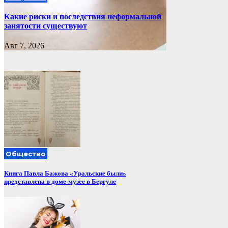
Какие риски и последствия неформальной
занятости существуют
Авг 7, 2026
Общество
Книга Павла Бажова «Уральские были»
представлена в доме-музее в Бергуле