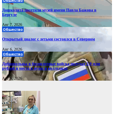
Общество
Дошколята посетили музей имени Павла Бажова в
Бергуле
Авг 7, 2026
Общество
Открытый диалог с детьми состоялся в Северном
Авг 6, 2026
Общество
Добровольцы в беспилотные войска получат 2,9 млн
рублей и места в вузах и колледжах
Авг 6, 2026