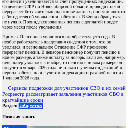
его пенсии увеличивается за счет пропущенных индексаций.
Отделение СФР по Новосибирской области проводит такой
перерасчет беззаявительно на основе данных, поступивших от
работодателя об увольнении работника. В Фонд обращаться
не нужно. Проиндексированная пенсия с доплатой придет
через месяц после увольнения.
Пример. Пенсионер уволился в октябре текущего года. В
ноябре работодатель представил сведения о том, что он
уволился, и региональное Отделение СФР произвело
перерасчет пенсии. В декабре пенсионер получит пенсию в
новом размере, а также доплату за ноябрь. Если же, например,
пенсионер уволился в ноябре, то пенсию в новом размере он
получит в январе 2026 года не только с учетом индексаций в
период работы, но и с учетом индексации страховой пенсии с
1 января 2026 года.
Навигация
Сервисы поддержки для участников СВО и их семей
Росреестр рассматривает заявления участников СВО в
по
кратчайшие сроки
записям
Раздел:
Общество
Похожая запись