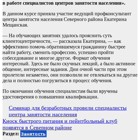
в работе специалистов центров занятости населения».
В данном курсе приняла участие ведущий профконсультант
центра занятости населения Северного района Екатерина
Мещанская.
— На обучающих занятиях удалось прояснить суть
клиентоцентричности, — рассказала Екатерина, — как
эффективно помочь обратившемуся гражданину быстрее
найти работу, сменить профессию, успешно пройти
собеседование и многое другое. Формат обучения
интересный. Здесь не было скучных лекций, а было активное
общение, интересные задания. Дни очной части при этом
пролетели незаметно, они позволили не отвлекаться на другие
дела и полностью погрузиться в процесс обучения.
По окончании обучения специалистам были вручены
удостоверения о повышении квалификации.
Навигация
Семинар для безработных провели специалисты
центра занятости населения
по
Киоск быстрого питания и пейнтбольный клуб
записям
появятся в Северном районе
Раздел:
Занятость