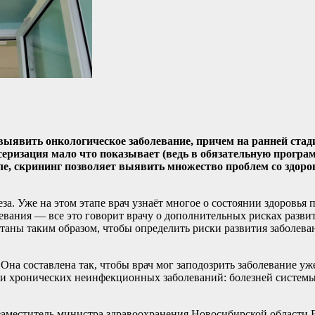
явить онкологическое заболевание, причем на ранней стади
серизация мало что показывает (ведь в обязательную програ
еле, скрининг позволяет выявить множество проблем со здор
а. Уже на этом этапе врач узнаёт многое о состоянии здоровья 
евания — все это говорит врачу о дополнительных рисках разви
таны таким образом, чтобы определить риски развития заболев
на составлена так, чтобы врач мог заподозрить заболевание уже
, и хронических неинфекционных заболеваний: болезней систем
 заместитель министра здравоохранения Новосибирской области 