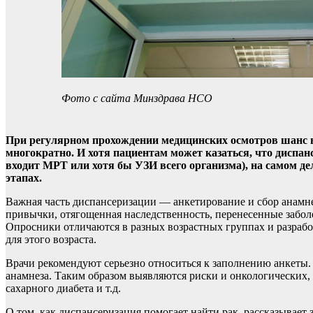
Фото с сайта Минздрава НСО
При регулярном прохождении медицинских осмотров шанс вы
многократно. И хотя пациентам может казаться, что диспан
входит МРТ или хотя бы УЗИ всего организма), на самом д
этапах.
Важная часть диспансеризации — анкетирование и сбор анамнез
привычки, отягощенная наследственность, перенесенные забол
Опросники отличаются в разных возрастных группах и разрабо
для этого возраста.
Врачи рекомендуют серьезно относиться к заполнению анкеты. О
анамнеза. Таким образом выявляются риски и онкологических
сахарного диабета и т.д.
О том, как диспансеризация помогает найти рак, рассказывает