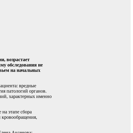
и, возрастает
мму обследования не
овьем на начальных
пациента: вредные
тия патологий органов.
аний, характерных именно
 на этапе сбора
ы кровообращения,
Елена Аксенова: