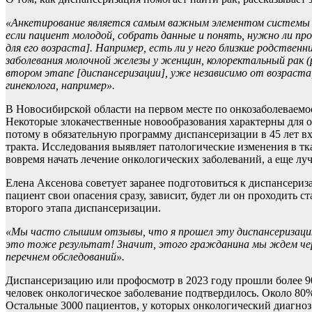
«Анкетирование является самым важным элементом системы [
если пациент молодой, собрать данные и понять, нужно ли пр
для его возраста]. Например, есть ли у него близкие родстве
заболевания молочной железы у женщин, колоректальный рак
(
втором этапе [диспансеризации], уже независимо от возраста
гинеколога, например».
В Новосибирской области на первом месте по онкозаболеваемо
Некоторые злокачественные новообразования характерны для оп
потому в обязательную программу диспансеризации в 45 лет 
тракта. Исследования выявляет патологические изменения в тк
вовремя начать лечение онкологических заболеваний, а еще лу
Елена Аксенова советует заранее подготовиться к диспансериза
пациент свои опасения сразу, зависит, будет ли он проходить 
второго этапа диспансеризации.
«Мы часто слышим отзывы, что я прошел эту диспансеризацию
это тоже результат! Значит, этого гражданина мы ждем чере
перечнем обследований».
Диспансеризацию или профосмотр в 2023 году прошли более 90
человек онкологическое заболевание подтвердилось. Около 80%
Остальные 3000 пациентов, у которых онкологический диагноз