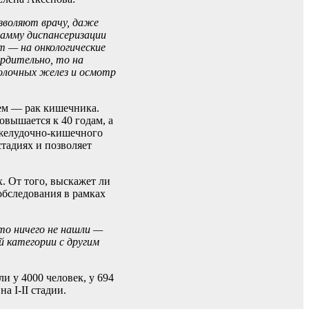
зволяют врачу, даже
рамму диспансеризации
т — на онкологические
ердительно, то на
молочных желез и осмотр
ьем — рак кишечника.
овышается к 40 годам, а
 желудочно-кишечного
тадиях и позволяет
. От того, выскажет ли
обследования в рамках
что ничего не нашли —
 категории с другим
и у 4000 человек, у 694
 I-II стадии.