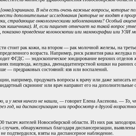
онко]скрининга.
В нём есть очень важные вопросы, которые по
овести дополнительные исследования
[которые не входят в прог
нники, страдающие онкологическими заболеваниями? Особый акцен
рак кишечника). И, если пациент отвечает на такой вопрос утв
, показано проведение колоноскопии или маммографии или УЗИ 
сти стоит рак кожи, на втором — рак молочной железы, на трет
ределенного возраста. Например, риск развития рака желудка п
входит ФГДС — эндоскопическое зондирование верхних отделов
анях пищевода, желудка, двенадцатиперстной кишки на ранних с
чше — предраковых состояний: язв или воспалений.
ции, например, продумать вопросы к врачу или даже записать их
стандартный скрининг или врач направит его на дополнительные 
, и у меня ничего не нашли, —
говорит Елена Аксенова. —
То, 
з год, на диспансеризацию или профосмотр в другой возрастной
0 тысяч жителей Новосибирской области. Из них рак заподозрил
 случаев, обнаруженных благодаря диспансеризации, выявлены на
 не подтвердился, взяты на диспансерное наблюдение.