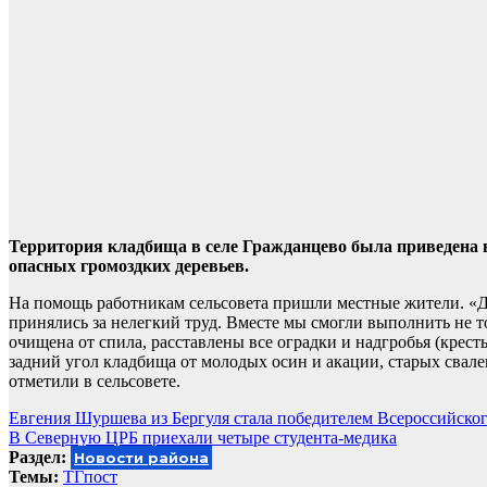
Территория кладбища в селе Гражданцево была приведена
опасных громоздких деревьев.
На помощь работникам сельсовета пришли местные жители. «Д
принялись за нелегкий труд. Вместе мы смогли выполнить не то
очищена от спила, расставлены все оградки и надгробья (крес
задний угол кладбища от молодых осин и акации, старых сва
отметили в сельсовете.
Навигация
Евгения Шуршева из Бергуля стала победителем Всероссийског
В Северную ЦРБ приехали четыре студента-медика
по
Раздел:
Новости района
записям
Темы:
ТГпост