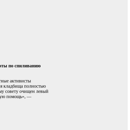
боты по спиливанию
тные активисты
рия кладбища полностью
ему совету очищен левый
нную помощь», —