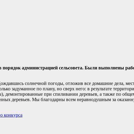
 в порядок администрацией сельсовета. Были выполнены ра
ождавшись солнечной погоды, отложив все домашние дела, мес
лько задуманное по плану, но сверх него: в результате террито
ты), демонтированные при спиливании деревьев, а также по общ
ленных деревьев. Мы благодарны всем неравнодушным за оказа
о конкурса