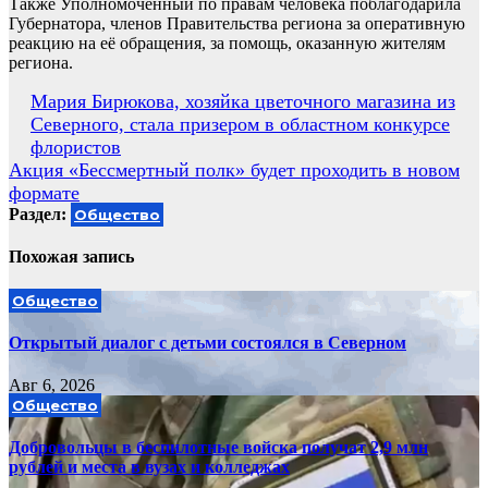
Также Уполномоченный по правам человека поблагодарила
Губернатора, членов Правительства региона за оперативную
реакцию на её обращения, за помощь, оказанную жителям
региона.
Навигация
Мария Бирюкова, хозяйка цветочного магазина из
Северного, стала призером в областном конкурсе
по
флористов
записям
Акция «Бессмертный полк» будет проходить в новом
формате
Раздел:
Общество
Похожая запись
Общество
Открытый диалог с детьми состоялся в Северном
Авг 6, 2026
Общество
Добровольцы в беспилотные войска получат 2,9 млн
рублей и места в вузах и колледжах