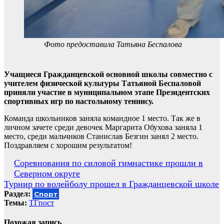
Фото предоставила Татьяна Беспалова
Учащиеся Гражданцевской основной школы совместно с
учителем физической культуры Татьяной Беспаловой
приняли участие в муниципальном этапе Президентских
спортивных игр по настольному теннису.
Команда школьников заняла командное 1 место. Так же в
личном зачете среди девочек Маргарита Обухова заняла 1
место, среди мальчиков Станислав Безгин занял 2 место.
Поздравляем с хорошим результатом!
Навигация
Соревнования по силовой гимнастике прошли в
Северном округе
по
Турнир по волейболу прошел в Гражданцевской школе
записям
Раздел:
Спорт
Темы:
ТГпост
Похожая запись