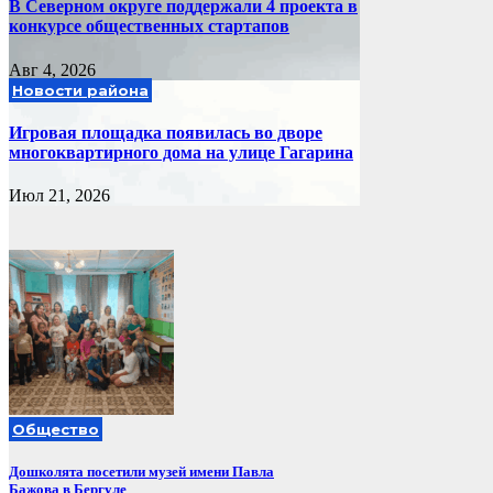
В Северном округе поддержали 4 проекта в
конкурсе общественных стартапов
Авг 4, 2026
Новости района
Игровая площадка появилась во дворе
многоквартирного дома на улице Гагарина
Июл 21, 2026
Общество
Дошколята посетили музей имени Павла
Бажова в Бергуле