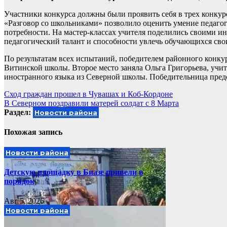
Участники конкурса должны были проявить себя в трех конкур
«Разговор со школьниками» позволило оценить умение педаго
потребности. На мастер-классах учителя поделились своими 
педагогический талант и способности увлечь обучающихся сво
По результатам всех испытаний, победителем районного конку
Витинской школы. Второе место заняла Ольга Григорьева, учит
иностранного языка из Северной школы. Победительница предс
Навигация
Сход граждан прошел в Чувашах и Коб-Кордоне
В Северном поздравили матерей солдат с 8 Марта
по
Раздел:
Новости района
записям
Похожая запись
Новости района
Детскую площадку в Биазе привели в
порядок
Авг 5, 2026
Новости района