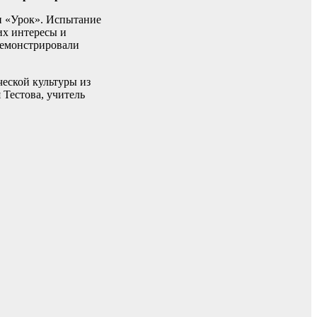
и «Урок». Испытание
их интересы и
демонстрировали
ческой культуры из
 Тестова, учитель