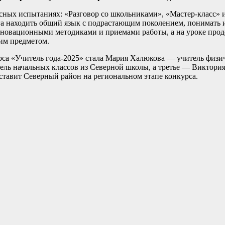
сных испытаниях: «Разговор со школьниками», «Мастер-класс» 
га находить общий язык с подрастающим поколением, понимать 
инновационными методиками и приемами работы, а на уроке про
им предметом.
рса «Учитель года-2025» стала Мария Халюкова — учитель физи
ель начальных классов из Северной школы, а третье — Виктория
тавит Северный район на региональном этапе конкурса.