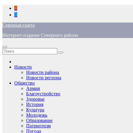
Перейти
к
содержимому
Северная газета
Интернет-издание Северного района
Новости
Новости района
Новости региона
Общество
Армия
Благоустройство
Здоровье
История
Культура
Молодежь
Образование
Патриотизм
Погода