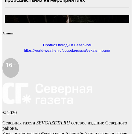
Афиша
Прогноз погоды в Северном
https://world-weather.ru/pogoda/russia/yekaterinburg/
16+
© 2020
Северная газета
SEVGAZETA.RU
сетевое издание Северного
района.
Зарегистрировано Федеральной службой по надзору в сфере