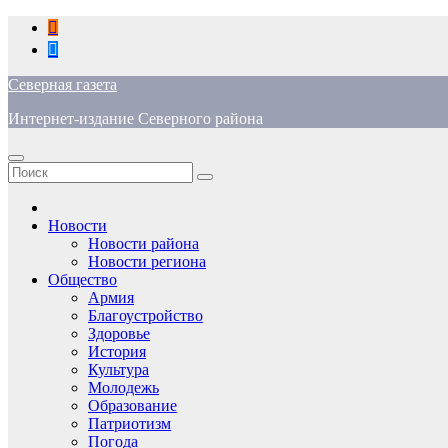
Перейти
к
содержимому
Северная газета
Интернет-издание Северного района
Новости
Новости района
Новости региона
Общество
Армия
Благоустройство
Здоровье
История
Культура
Молодежь
Образование
Патриотизм
Погода