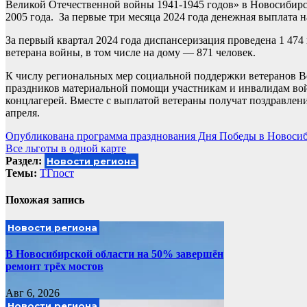
Великой Отечественной войны 1941-1945 годов» в Новосибирск
2005 года. За первые три месяца 2024 года денежная выплата 
За первый квартал 2024 года диспансеризация проведена 1 4
ветерана войны, в том числе на дому — 871 человек.
К числу региональных мер социальной поддержки ветеранов В
праздников материальной помощи участникам и инвалидам во
концлагерей. Вместе с выплатой ветераны получат поздравлен
апреля.
Навигация
Опубликована программа празднования Дня Победы в Новосиб
Все льготы в одной карте
по
Раздел:
Новости региона
записям
Темы:
ТГпост
Похожая запись
Новости региона
В Новосибирской области на 50% завершён
ремонт трёх мостов
Авг 6, 2026
Новости региона