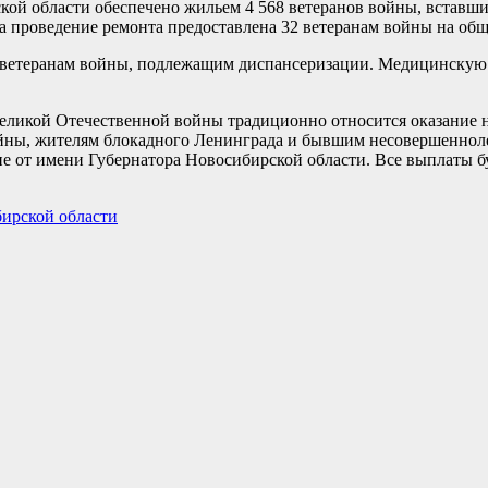
ой области обеспечено жильем 4 568 ветеранов войны, вставших
на проведение ремонта предоставлена 32 ветеранам войны на об
74 ветеранам войны, подлежащим диспансеризации. Медицинскую
еликой Отечественной войны традиционно относится оказание 
йны, жителям блокадного Ленинграда и бывшим несовершеннол
ие от имени Губернатора Новосибирской области. Все выплаты б
ирской области