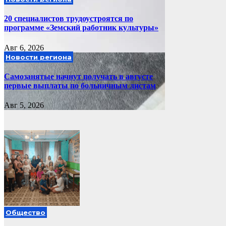
20 специалистов трудоустроятся по
программе «Земский работник культуры»
Авг 6, 2026
Новости региона
Самозанятые начнут получать в августе
первые выплаты по больничным листам
Авг 5, 2026
Общество