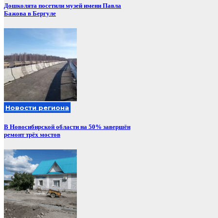
Дошколята посетили музей имени Павла
Бажова в Бергуле
Новости региона
В Новосибирской области на 50% завершён
ремонт трёх мостов