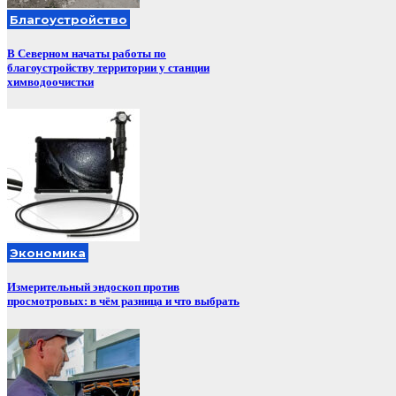
Благоустройство
В Северном начаты работы по
благоустройству территории у станции
химводоочистки
Экономика
Измерительный эндоскоп против
просмотровых: в чём разница и что выбрать