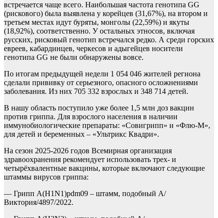
встречается чаще всего. Наибольшая частота генотипа GG
(рискового) была выявлена у корейцев (31,67%), на втором и
третьем местах идут буряты, монголы (22,59%) и якуты
(18,92%), соответственно. У остальных этносов, включая
русских, рисковый генотип встречался редко. А среди горских
евреев, кабардинцев, черкесов и адыгейцев носители
генотипа GG не были обнаружены вовсе.
По итогам предыдущей недели 1 054 046 жителей региона
сделали прививку от серьезного, опасного осложнениями
заболевания. Из них 705 332 взрослых и 348 714 детей.
В нашу область поступило уже более 1,5 млн доз вакцин
против гриппа. Для взрослого населения в наличии
иммунобиологические препараты: «Совигрипп» и «Флю-М»,
для детей и беременных – «Ультрикс Квадри».
На сезон 2025-2026 годов Всемирная организация
здравоохранения рекомендует использовать трех- и
четырёхвалентные вакцины, которые включают следующие
штаммы вирусов гриппа:
— Грипп A(H1N1)pdm09 – штамм, подобный A/
Виктория/4897/2022.