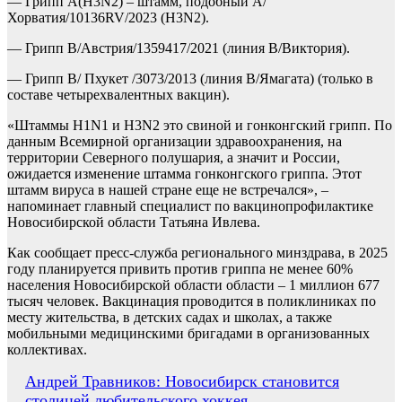
— Грипп A(H3N2) – штамм, подобный A/
Хорватия/10136RV/2023 (H3N2).
— Грипп B/Австрия/1359417/2021 (линия B/Виктория).
— Грипп В/ Пхукет /3073/2013 (линия B/Ямагата) (только в
составе четырехвалентных вакцин).
«Штаммы H1N1 и H3N2 это свиной и гонконгский грипп. По
данным Всемирной организации здравоохранения, на
территории Северного полушария, а значит и России,
ожидается изменение штамма гонконгского гриппа. Этот
штамм вируса в нашей стране еще не встречался», –
напоминает главный специалист по вакцинопрофилактике
Новосибирской области Татьяна Ивлева.
Как сообщает пресс-служба регионального минздрава, в 2025
году планируется привить против гриппа не менее 60%
населения Новосибирской области области – 1 миллион 677
тысяч человек. Вакцинация проводится в поликлиниках по
месту жительства, в детских садах и школах, а также
мобильными медицинскими бригадами в организованных
коллективах.
Навигация
Андрей Травников: Новосибирск становится
столицей любительского хоккея