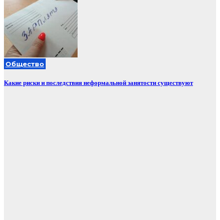
Общество
Какие риски и последствия неформальной занятости существуют