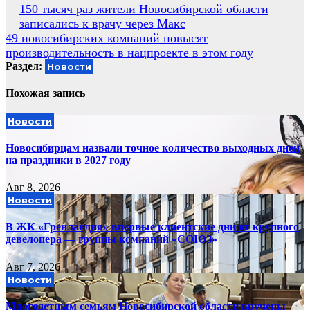
Навигация
150 тысяч раз жители Новосибирской области
записались к врачу через Макс
по
49 новосибирских компаний повысят
записям
производительность в нацпроекте в этом году
Раздел:
Новости
Похожая запись
Новости
Новосибирцам назвали точное количество выходных дней
на праздники в 2027 году
Авг 8, 2026
Новости
В ЖК «Гренландия» впервые клиентские дни от крупного
девелопера — группы компаний «СОЮЗ»
Авг 7, 2026
Новости
Многодетным семьям Новосибирской области вручены