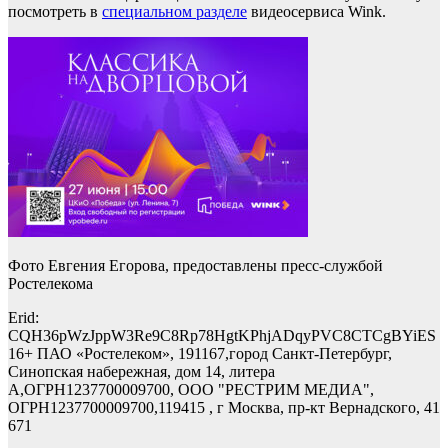
посмотреть в
специальном разделе
видеосервиса Wink.
Фото Евгения Егорова, предоставлены пресс-службой
Ростелекома
Erid:
CQH36pWzJppW3Re9C8Rp78HgtKPhjADqyPVC8CTCgBYiES
16+ ПАО «Ростелеком», 191167,город Санкт-Петербург,
Синопская набережная, дом 14, литера
А,ОГРН1237700009700, ООО "РЕСТРИМ МЕДИА",
ОГРН1237700009700,119415 , г Москва, пр-кт Вернадского, 41
671