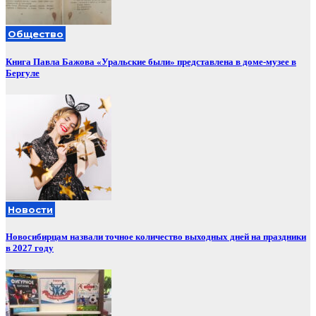
Общество
Книга Павла Бажова «Уральские были» представлена в доме-музее в
Бергуле
Новости
Новосибирцам назвали точное количество выходных дней на праздники
в 2027 году