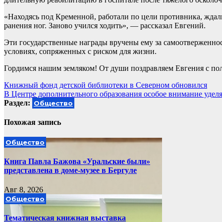
«Находясь под Кременной, работали по цели противника, жда
ранения ног. Заново учился ходить», — рассказал Евгений.
Эти государственные награды вручены ему за самоотверженнос
условиях, сопряженных с риском для жизни.
Гордимся нашим земляком! От души поздравляем Евгения с по
Навигация
Книжный фонд детской библиотеки в Северном обновился
В Центре дополнительного образования особое внимание уделя
по
Раздел:
Общество
записям
Похожая запись
Общество
Книга Павла Бажова «Уральские были»
представлена в доме-музее в Бергуле
Авг 8, 2026
Общество
Тематическая книжная выставка