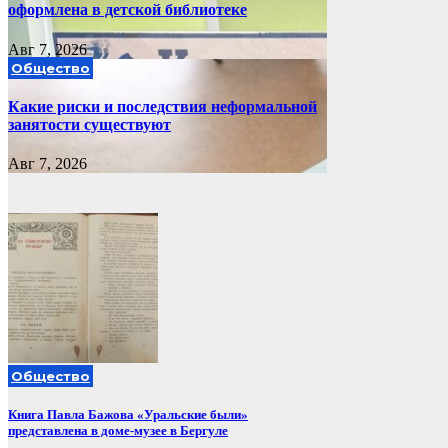
оформлена в детской библиотеке
Авг 7, 2026
Общество
Какие риски и последствия неформальной
занятости существуют
Авг 7, 2026
Общество
Книга Павла Бажова «Уральские были»
представлена в доме-музее в Бергуле