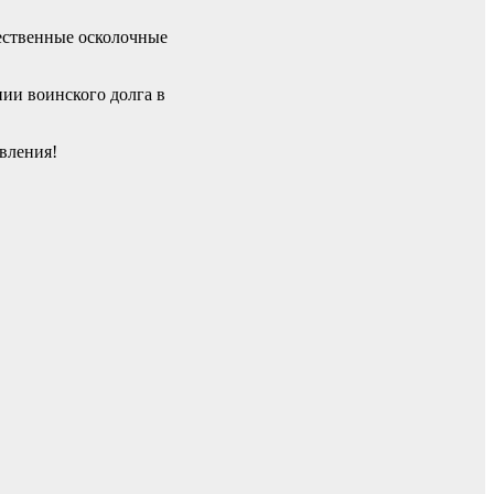
ественные осколочные
ии воинского долга в
вления!