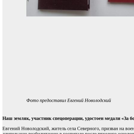
Фото предоставил Евгений Новолодский
Наш земляк, участник спецоперации, удостоен медали «За б
Евгений Новолодский, житель села Северного, призван на воен
длительную реабилитацию в госпитале после тяжелого осколоч