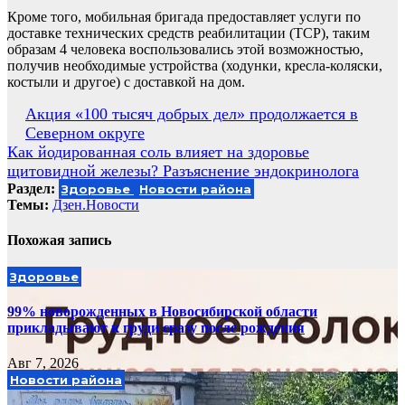
Кроме того, мобильная бригада предоставляет услуги по
доставке технических средств реабилитации (ТСР), таким
образам 4 человека воспользовались этой возможностью,
получив необходимые устройства (ходунки, кресла-коляски,
костыли и другое) с доставкой на дом.
Навигация
Акция «100 тысяч добрых дел» продолжается в
Северном округе
по
Как йодированная соль влияет на здоровье
записям
щитовидной железы? Разъяснение эндокринолога
Раздел:
Здоровье
Новости района
Темы:
Дзен.Новости
Похожая запись
Здоровье
99% новорожденных в Новосибирской области
прикладывают к груди сразу после рождения
Авг 7, 2026
Новости района