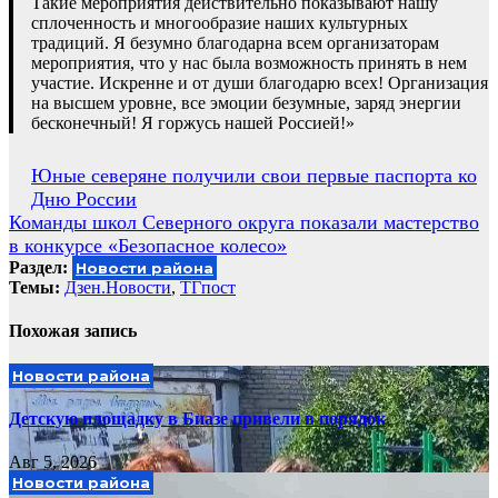
Такие мероприятия действительно показывают нашу
сплоченность и многообразие наших культурных
традиций. Я безумно благодарна всем организаторам
мероприятия, что у нас была возможность принять в нем
участие. Искренне и от души благодарю всех! Организация
на высшем уровне, все эмоции безумные, заряд энергии
бесконечный! Я горжусь нашей Россией!»
Навигация
Юные северяне получили свои первые паспорта ко
Дню России
по
Команды школ Северного округа показали мастерство
записям
в конкурсе «Безопасное колесо»
Раздел:
Новости района
Темы:
Дзен.Новости
,
ТГпост
Похожая запись
Новости района
Детскую площадку в Биазе привели в порядок
Авг 5, 2026
Новости района