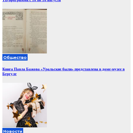
Общество
Книга Павла Бажова «Уральские были» представлена в доме-музее в
Бергуле
Новости