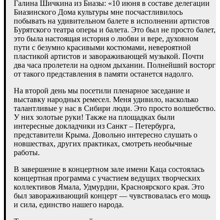
Галина Шичкина из Биазы: «10 июня в составе делегации
Биазинского Дома культуры мне посчастливилось
побывать на удивительном балете в исполнении артистов
Бурятского театра оперы и балета. Это был не просто балет,
это была настоящая история о любви и вере, духовном
пути с безумно красивыми костюмами, невероятной
пластикой артистов и завораживающей музыкой. Почти
два часа пролетели на одном дыхании. Полнейший восторг
от такого представления в памяти останется надолго.
На второй день мы посетили пленарное заседание и
выставку народных ремесел. Меня удивило, насколько
талантливые у нас в Сибири люди. Это просто волшебство.
У них золотые руки! Также на площадках были
интересные докладчики из Санкт – Петербурга,
представители Крыма. Довольно интересно слушать о
новшествах, других практиках, смотреть необычные
работы.
В завершение в концертном зале имени Каца состоялась
концертная программа с участием ведущих творческих
коллективов Ямала, Удмурдии, Красноярского края. Это
был завораживающий концерт — чувствовалась его мощь
и сила, единство нашего народа.