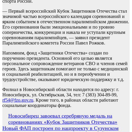
спорта России.
— Первый всероссийский Кубок Защитников Отечества стал
значимой частью всероссийского календаря соревнований и
ярким событием в отечественном паралимпийском движении.
Его соревнования были эмоциональными и по уровню
соперничества, конкуренции и накала не уступали крупным
соревнованиям паралимпийцев, — заявил президент
Паралимпийского комитета России Павел Рожков.
Напомним, фонд «Защитники Отечества» создан по
поручению президента. Основной его целью является
персональное сопровождение ветеранов СВО и членов семей
героев. Здесь защитникам помогают не только с медицинской
и социальной реабилитацией, но и в переобучении и
трудоустройстве, оказывают юридическую поддержку и т.д.
Филиал в Новосибирской области находится по адресу: г.
Новосибирск, ул. Октябрьская, 34, тел: 7 (383) 304-89-99,
rf54@fzo.gov.ru
. Кроме того, в районах области работают
социальные координаторы фонда.
Навигация
Новосибирец завоевал серебряную медаль на
соревнованиях «Кубок Защитников Отечества»
по
Новый ФАП построен по нацпроекту в Сузунском