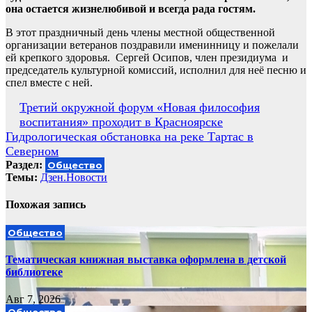
она остается жизнелюбивой и всегда рада гостям.
В этот праздничный день члены местной общественной
организации ветеранов поздравили именинницу и пожелали
ей крепкого здоровья. Сергей Осипов, член президиума и
председатель культурной комиссий, исполнил для неё песню и
спел вместе с ней.
Навигация
Третий окружной форум «Новая философия
воспитания» проходит в Красноярске
по
Гидрологическая обстановка на реке Тартас в
записям
Северном
Раздел:
Общество
Темы:
Дзен.Новости
Похожая запись
Общество
Тематическая книжная выставка оформлена в детской
библиотеке
Авг 7, 2026