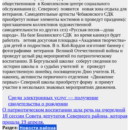
общественников в Комплексном центре социального
обслуживания (с. Северное) появится новая зона отдыха для
ветеранов. Самодеятельные артисты Чебаковского СДК
приобретут новые элементы костюмов и проведут праздник(с
приглашением коллективов художественной
самодеятельности из других сел) «Русская песня—душа
народа». На базе Биазинского СДК во время каникул будет
работать летняя досуговая площадка «Академия творчества»
для детей и подростков. В п. Коб-Кордон изготовят баннер с
фотографиями ветеранов Великой Отечественной войны и
проведут целый ряд мероприятий по патриотическому
воспитанию. В Бергульской школке соберут сведения по
истории школы и о судьбах учителей и проведут
торжественную линейку, посвященную Дню учителя. И,
наконец, активисты первичного отделения «Движение
первых» Северной школы приобретут форму и примут
участие в нескольких знаковых мероприятиях движения.
Навигация
Среди электронных услуг — получение
свидетельства о рождении
по
О патриотическом воспитании шла речь на очередной
записям
18 сессии Совета депутатов Северного района, которая
прошла 19 апреля.
Раздел:
Новости района