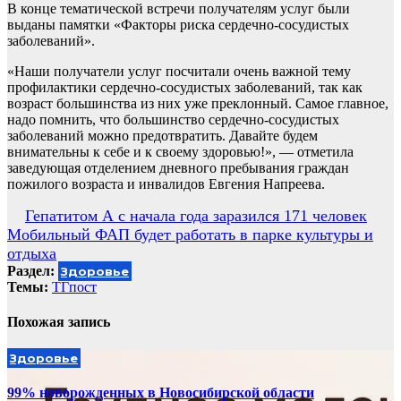
В конце тематической встречи получателям услуг были
выданы памятки «Факторы риска сердечно-сосудистых
заболеваний».
«Наши получатели услуг посчитали очень важной тему
профилактики сердечно-сосудистых заболеваний, так как
возраст большинства из них уже преклонный. Самое главное,
надо помнить, что большинство сердечно-сосудистых
заболеваний можно предотвратить. Давайте будем
внимательны к себе и к своему здоровью!», — отметила
заведующая отделением дневного пребывания граждан
пожилого возраста и инвалидов Евгения Напреева.
Навигация
Гепатитом А с начала года заразился 171 человек
Мобильный ФАП будет работать в парке культуры и
по
отдыха
записям
Раздел:
Здоровье
Темы:
ТГпост
Похожая запись
Здоровье
99% новорожденных в Новосибирской области