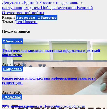
Депутаты «Единой России» поздравляют с
по
наступающим Днем Победы ветеранов Великой
записям
Отечественной войны
Раздел:
Здоровье
Общество
Темы:
Дзен.Новости
Похожая запись
Общество
Тематическая книжная выставка оформлена в детской
библиотеке
Авг 7, 2026
Общество
Какие риски и последствия неформальной занятости
существуют
Авг 7, 2026
Здоровье
99% новорожденных в Новосибирской области