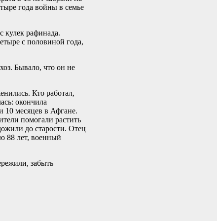
етыре года войны в семье
с кулек рафинада.
четыре с половиной года,
хоз. Бывало, что он не
женились. Кто работал,
лась: окончила
и 10 месяцев в Афгане.
ители помогали растить
дожили до старости. Отец
ю 88 лет, военный
пережили, забыть