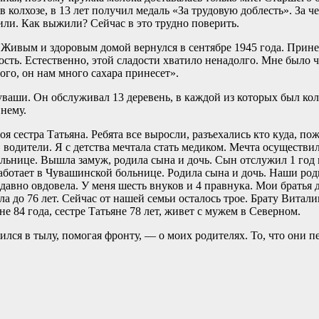
в колхозе, в 13 лет получил медаль «За трудовую доблесть». За ч
или. Как выжили? Сейчас в это трудно поверить.
 Живым и здоровым домой вернулся в сентябре 1945 года. Прине
дость. Естественно, этой сладости хватило ненадолго. Мне было 
ого, он нам много сахара принесет».
Чуваши. Он обслуживал 13 деревень, в каждой из которых был кол
 нему.
я сестра Татьяна. Ребята все выросли, разъехались кто куда, по
, водители. Я с детства мечтала стать медиком. Мечта осуществи
льнице. Вышла замуж, родила сына и дочь. Сын отслужил 1 год 
аботает в Чувашинской больнице. Родила сына и дочь. Наши род
едавно овдовела. У меня шесть внуков и 4 правнука. Мои братья 
 до 76 лет. Сейчас от нашей семьи осталось трое. Брату Витали
е 84 года, сестре Татьяне 78 лет, живет с мужем в Северном.
дился в тылу, помогая фронту, — о моих родителях. То, что они 