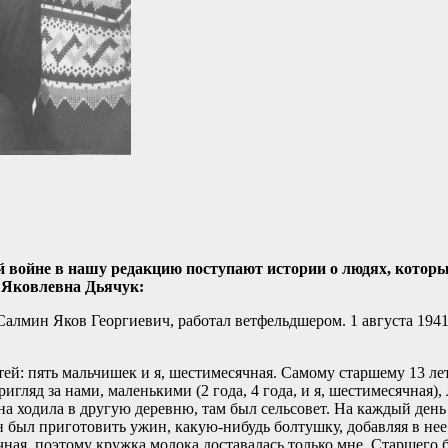
войне в нашу редакцию поступают истории о людях, которые
а Яковлевна Дьячук:
 Салмин Яков Георгиевич, работал ветфельдшером. 1 августа 1941
ей: пять мальчишек и я, шестимесячная. Самому старшему 13 лет
игляд за нами, маленькими (2 года, 4 года, и я, шестимесячная),
на ходила в другую деревню, там был сельсовет. На каждый день 
н был приготовить ужин, какую-нибудь болтушку, добавляя в нее
ная, поэтому кружка молока доставалась только мне. Старшего бр