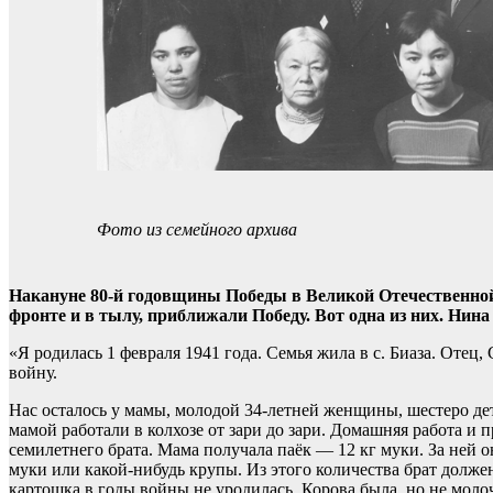
Фото из семейного архива
Накануне 80-й годовщины Победы в Великой Отечественной 
фронте и в тылу, приближали Победу. Вот одна из них. Нин
«Я родилась 1 февраля 1941 года. Семья жила в с. Биаза. Отец,
войну.
Нас осталось у мамы, молодой 34-летней женщины, шестеро дет
мамой работали в колхозе от зари до зари. Домашняя работа и пр
семилетнего брата. Мама получала паёк — 12 кг муки. За ней о
муки или какой-нибудь крупы. Из этого количества брат долже
картошка в годы войны не уродилась. Корова была, но не молоч