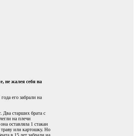
, не жалея себя на
 года его забрали на
. Два старших брата с
 легли на плечи
она оставляла 1 стакан
 траву или картошку. Но
ата в 15 лет забрали на