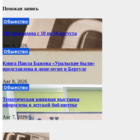
Похожая запись
Общество
ТВ-программа с 10 по 16 августа
Авг 9, 2026
Общество
Книга Павла Бажова «Уральские были»
представлена в доме-музее в Бергуле
Авг 8, 2026
Общество
Тематическая книжная выставка
оформлена в детской библиотеке
Авг 7, 2026