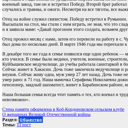
военный завод, там он и встретил Победу. Второй брат работал 
случались и травмы, и ожоги. Несмотря на все тяготы, все выж
Отец на войне служил связистом. Победу встретил в Румынии.
Высыпали на стол, мы стали с ним играть, не зная, что это сла
и я заявила маме: «Давай прогоним этого солдата, возьмем друг
Отец прожил месяц с нами, затем его перевели на работу в с. 
был дома по несколько дней. В марте 1946 года мы переехали к
В декабре того же года в семье появился еще один ребенок — мо
кто учился. В семье были медики, учителя, военные, строители
Куйбышевское медучилище, до учебы работала санитаркой в бо
Сейчас живет в Хакасии. Дочь тоже закончила медучилище и р
внуков. Сейчас живу одна, муж умер 27 лет назад. Дочь тоже н
умер рано: в 71 год. Наша мамочка Серафима Николаевна дожила
пенсионер, заядлый шахматист, живет в Барабинском районе, мн
Наша большая семья всегда чтит память о тех, кто воевал и тру
невозможно».
Навигация
Стена памяти оформлена в Коб-Кордоновском сельском клубе
О женщинах Великой Отечественной войны
по
Раздел:
Общество
записям
Темы:
ТГпост