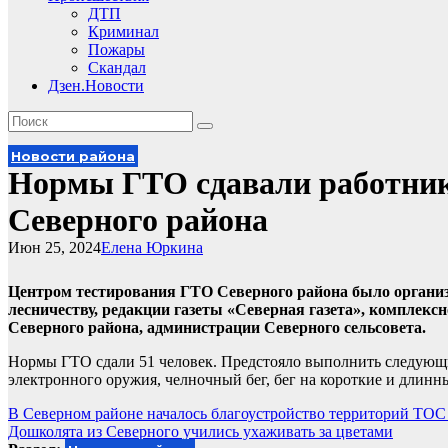
ДТП
Криминал
Пожары
Скандал
Дзен.Новости
Новости района
Нормы ГТО сдавали работник
Северного района
Июн 25, 2024
Елена Юркина
Центром тестирования ГТО Северного района было организ
лесничеству, редакции газеты «Северная газета», комплек
Северного района, администрации Северного сельсовета.
Нормы ГТО сдали 51 человек. Предстояло выполнить следующие 
электронного оружия, челночный бег, бег на короткие и длинн
Навигация
В Северном районе началось благоустройство территорий ТОС
Дошколята из Северного учились ухаживать за цветами
по