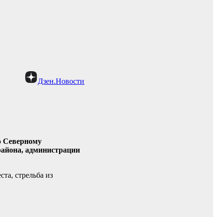
Дзен.Новости
о Северному
района, администрации
та, стрельба из