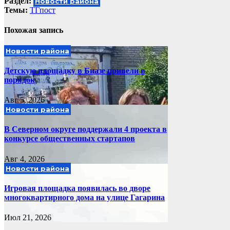
Раздел:
Новости района
записям
Темы:
ТГпост
Похожая запись
Новости района
Детскую площадку в Биазе привели в
порядок
Авг 5, 2026
Новости района
В Северном округе поддержали 4 проекта в
конкурсе общественных стартапов
Авг 4, 2026
Новости района
Игровая площадка появилась во дворе
многоквартирного дома на улице Гагарина
Июл 21, 2026