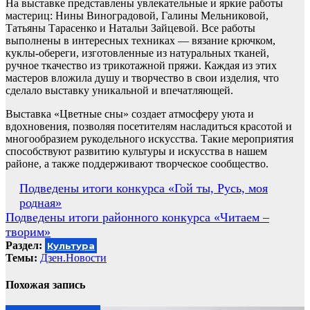
На выставке представлены увлекательные и яркие работы
мастериц: Нины Виноградовой, Галины Мельниковой,
Татьяны Тарасенко и Натальи Зайцевой. Все работы
выполнены в интересных техниках — вязание крючком,
куклы-обереги, изготовленные из натуральных тканей,
ручное ткачество из трикотажной пряжи. Каждая из этих
мастеров вложила душу и творчество в свои изделия, что
сделало выставку уникальной и впечатляющей.
Выставка «Цветные сны» создает атмосферу уюта и
вдохновения, позволяя посетителям насладиться красотой и
многообразием рукодельного искусства. Такие мероприятия
способствуют развитию культуры и искусства в нашем
районе, а также поддерживают творческое сообщество.
Навигация
Подведены итоги конкурса «Гой ты, Русь, моя
родная»
по
Подведены итоги районного конкурса «Читаем –
записям
творим»
Раздел:
Культура
Темы:
Дзен.Новости
Похожая запись