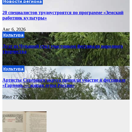
Новости региона
20 специалистов трудоустроятся по программе «Земский
работник культуры»
Авг 6, 2026
Культура
Дуэт из Чувашей стал участником фестиваля народного
творчества
Июл 28, 2026
Культура
Артисты Северного округа приняли участие в фестивале
«Гармонь — живая душа России»
Июл 27, 2026