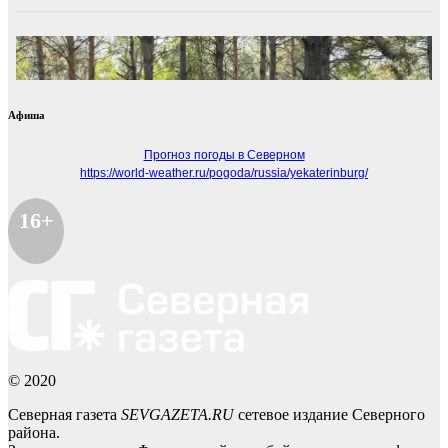
Афиша
Прогноз погоды в Северном
https://world-weather.ru/pogoda/russia/yekaterinburg/
16+
© 2020
Северная газета
SEVGAZETA.RU
сетевое издание Северного
района.