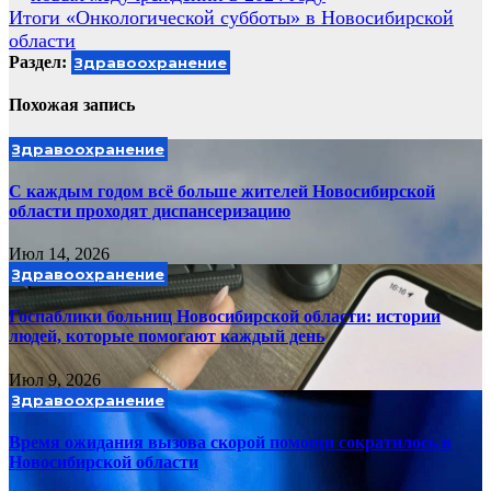
по
Итоги «Онкологической субботы» в Новосибирской
записям
области
Раздел:
Здравоохранение
Похожая запись
Здравоохранение
С каждым годом всё больше жителей Новосибирской
области проходят диспансеризацию
Июл 14, 2026
Здравоохранение
Госпаблики больниц Новосибирской области: истории
людей, которые помогают каждый день
Июл 9, 2026
Здравоохранение
Время ожидания вызова скорой помощи сократилось в
Новосибирской области